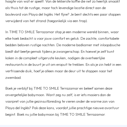
hoogte van wat er speelt. Van de lekkerste koffie die net zo heerlijk smaakt
als thuis tot de rustige, maar toch levendige locatie direct aan de
boulevard van Playa del Inglés. Het fijne? Je bent slechts een paar stappen
verwijderd van het strand (toegankelijk via een trap).
In TIME TO SMILE Terrazamar stap je een moderne wereld binnen, waar
elke hoek bedacht is voor jouw comfort en geluk. De zachte, comfortabele
bedden beloven rustige nachten. De moderne badkamer met inloopdouche
biedt dat beetje gemak tijdens je zwangerschap. En hoewel je zelf kunt
koken in de compleet uitgeruste keuken, nodigen de overheerlijke
restaurants in de buurt je uit om eropuit te trekken. En als je zin hebt in een
verfrissende duik, hoef je alleen maar de deur uit te stappen naar het
zwembad.
Boek je verblijf bij TIME TO SMILE Terrazamar en beleef samen deze
onvergetelijke babymoon. Want zeg nu zelf, is er iets mooiers dan de
voorpret van jullie gezinsuitbreiding te vieren onder de warme zon van
Playa del Inglés? Pak deze kans, voordat jullie prachtige nieuwe avontuur
begint. Boek nu jullie babymoon bij TIME TO SMILE Terrazamar.