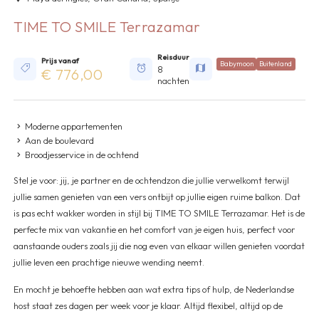
TIME TO SMILE Terrazamar
Reisduur
Prijs vanaf
Babymoon
Buitenland
8
€ 776,00
nachten
Moderne appartementen
Aan de boulevard
Broodjesservice in de ochtend
Stel je voor: jij, je partner en de ochtendzon die jullie verwelkomt terwijl
jullie samen genieten van een vers ontbijt op jullie eigen ruime balkon. Dat
is pas echt wakker worden in stijl bij TIME TO SMILE Terrazamar. Het is de
perfecte mix van vakantie en het comfort van je eigen huis, perfect voor
aanstaande ouders zoals jij die nog even van elkaar willen genieten voordat
jullie leven een prachtige nieuwe wending neemt.
En mocht je behoefte hebben aan wat extra tips of hulp, de Nederlandse
host staat zes dagen per week voor je klaar. Altijd flexibel, altijd op de