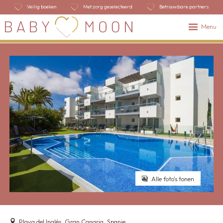
Veilig boeken
Met zorg geselecteerd
Betrouwbare partners
Menu
Alle foto's tonen
Playa del Inglés, Gran Canaria, Spanje