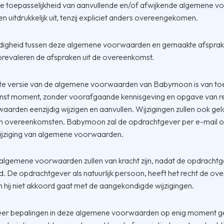
n de toepasselijkheid van aanvullende en/of afwijkende algemene 
en uitdrukkelijk uit, tenzij expliciet anders overeengekomen.
rijdigheid tussen deze algemene voorwaarden en gemaakte afsprak
revaleren de afspraken uit de overeenkomst.
te versie van de algemene voorwaarden van Babymoon is van t
enst moment, zonder voorafgaande kennisgeving en opgave van r
arden eenzijdig wijzigen en aanvullen. Wijzigingen zullen ook ge
n overeenkomsten. Babymoon zal de opdrachtgever per e-mail op
ijziging van algemene voorwaarden.
algemene voorwaarden zullen van kracht zijn, nadat de opdrachtgev
d. De opdrachtgever als natuurlijk persoon, heeft het recht de ov
n hij niet akkoord gaat met de aangekondigde wijzigingen.
eer bepalingen in deze algemene voorwaarden op enig moment geh