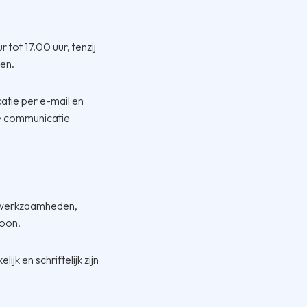
tot 17.00 uur, tenzij
en.
atie per e-mail en
 de communicatie
, werkzaamheden,
moon.
jk en schriftelijk zijn