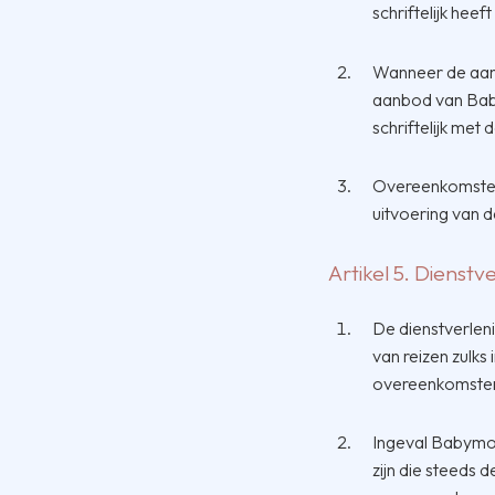
schriftelijk hee
Wanneer de aanv
aanbod van Baby
schriftelijk met
Overeenkomsten
uitvoering van 
Artikel 5. Dienstv
De dienstverlen
van reizen zulks
overeenkomsten 
Ingeval Babymoo
zijn die steeds 