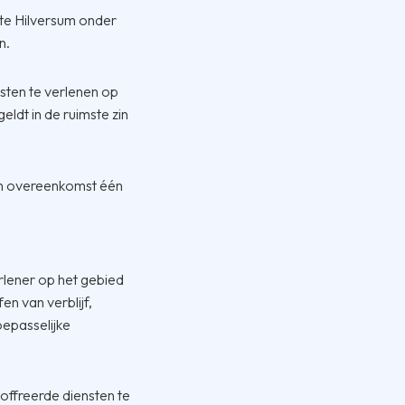
te Hilversum onder
n.
sten te verlenen op
ldt in de ruimste zin
en overeenkomst één
lener op het gebied
n van verblijf,
oepasselijke
offreerde diensten te