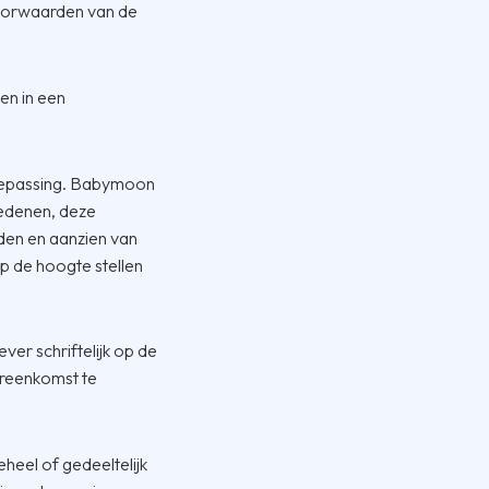
voorwaarden van de
en in een
oepassing. Babymoon
edenen, deze
lden en aanzien van
 de hoogte stellen
er schriftelijk op de
ereenkomst te
eel of gedeeltelijk