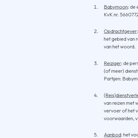
Babymoon
: de
KvK nr. 566077
Opdrachtgever
het gebied van 
van het woord.
Reiziger
: de pe
(of meer) diens
Partijen: Baby
(Reis)dienstverl
van reizen met 
vervoer of het 
voorwaarden, ve
Aanbod
: het v