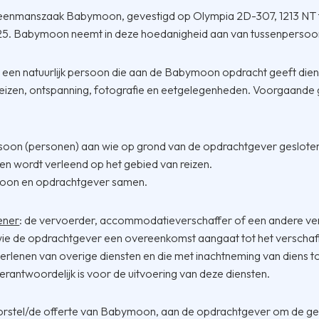
 eenmanszaak Babymoon, gevestigd op Olympia 2D-307, 1213 NT 
25. Babymoon neemt in deze hoedanigheid aan van tussenpersoo
: een natuurlijk persoon die aan de Babymoon opdracht geeft dien
reizen, ontspanning, fotografie en eetgelegenheden. Voorgaande ge
rsoon (personen) aan wie op grond van de opdrachtgever geslot
ten wordt verleend op het gebied van reizen.
moon en opdrachtgever samen.
ener
: de vervoerder, accommodatieverschaffer of een andere ver
wie de opdrachtgever een overeenkomst aangaat tot het verschaffe
verlenen van overige diensten en die met inachtneming van diens t
rantwoordelijk is voor de uitvoering van deze diensten.
oorstel/de offerte van Babymoon, aan de opdrachtgever om de ge