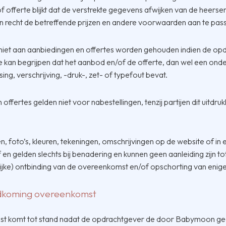
f offerte blijkt dat de verstrekte gegevens afwijken van de heer
recht de betreffende prijzen en andere voorwaarden aan te pas
et aan aanbiedingen en offertes worden gehouden indien de opd
ze kan begrijpen dat het aanbod en/of de offerte, dan wel een on
sing, verschrijving, -druk-, zet- of typefout bevat.
ffertes gelden niet voor nabestellingen, tenzij partijen dit uitdrukkel
n, foto’s, kleuren, tekeningen, omschrijvingen op de website of in 
ef en gelden slechts bij benadering en kunnen geen aanleiding zijn
ijke) ontbinding van de overeenkomst en/of opschorting van enige 
andkoming overeenkomst
t komt tot stand nadat de opdrachtgever de door Babymoon ge