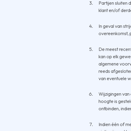
Partijen sluite
klant en/of derd
In geval van st
overeenkomst, p
De meest recen
kan op elk gew
algemene voorwa
reeds afgeslote
van eventuele w
Wijzigingen van 
hoogte is gestel
ontbinden, indie
Indien één of m