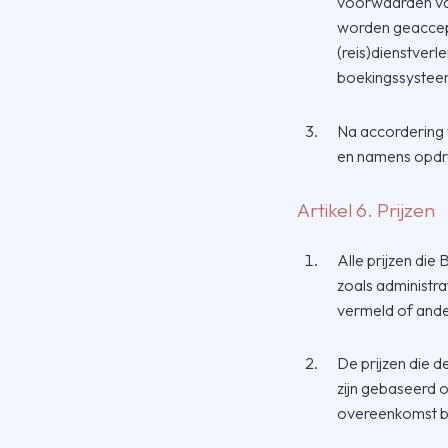
voorwaarden van
worden geaccept
(reis)dienstver
boekingssystee
Na accordering
en namens opdra
Artikel 6. Prijzen
Alle prijzen die
zoals administra
vermeld of and
De prijzen die 
zijn gebaseerd o
overeenkomst be