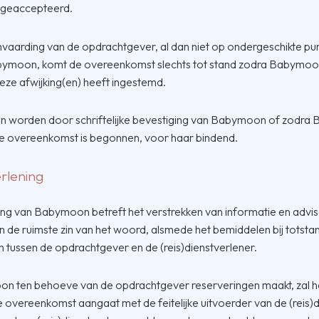
ft geaccepteerd.
aarding van de opdrachtgever, al dan niet op ondergeschikte punt
moon, komt de overeenkomst slechts tot stand zodra Babymoon u
 deze afwijking(en) heeft ingestemd.
 worden door schriftelijke bevestiging van Babymoon of zodra
de overeenkomst is begonnen, voor haar bindend.
erlening
ing van Babymoon betreft het verstrekken van informatie en advi
 in de ruimste zin van het woord, alsmede het bemiddelen bij tots
tussen de opdrachtgever en de (reis)dienstverlener.
n ten behoeve van de opdrachtgever reserveringen maakt, zal 
de overeenkomst aangaat met de feitelijke uitvoerder van de (reis)