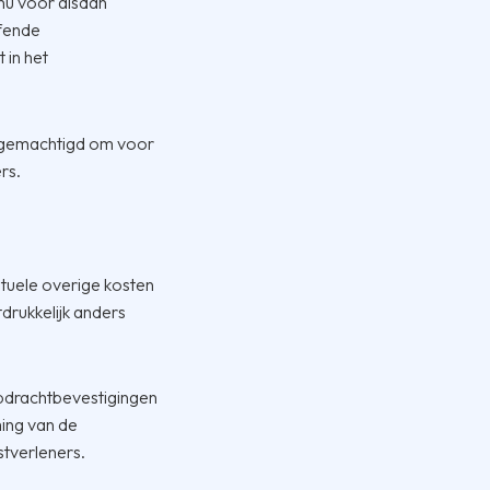
nu voor alsdan
ffende
 in het
 gemachtigd om voor
rs.
entuele overige kosten
tdrukkelijk anders
opdrachtbevestigingen
ming van de
tverleners.