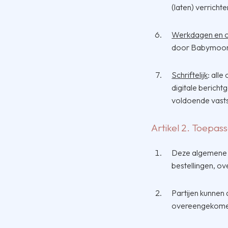
(laten) verricht
Werkdagen en o
door Babymoon d
Schriftelijk
: all
digitale bericht
voldoende vast
Artikel 2. Toepa
Deze algemene v
bestellingen, 
Partijen kunnen a
overeengekome