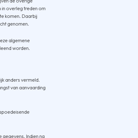
ijven de overige
n in overleg treden om
 te komen. Daarbij
 acht genomen.
 deze algemene
tleend worden.
lijk anders vermeld.
angst van aanvaarding
j spoedeisende
e gegevens. Indien na