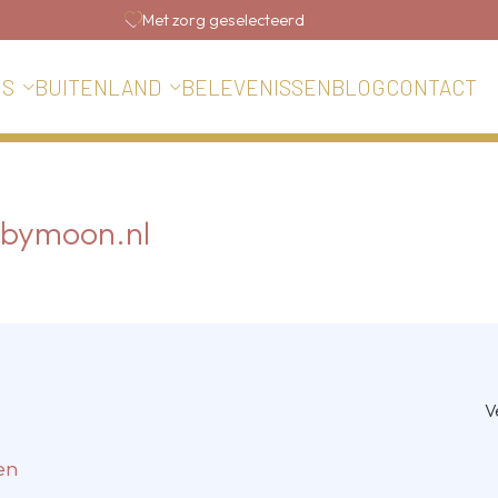
Met zorg geselecteerd
BELEVENISSEN
BLOG
CONTACT
IS
BUITENLAND
bymoon.nl
V
en