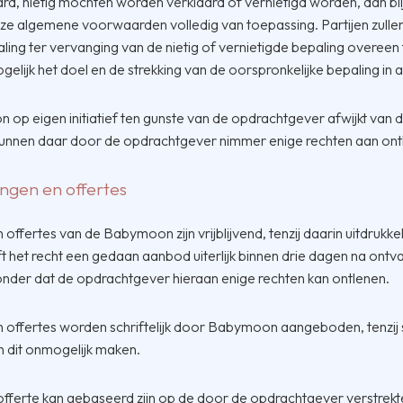
laard, nietig mochten worden verklaard of vernietigd worden, dan bl
eze algemene voorwaarden volledig van toepassing. Partijen zulle
ling ter vervanging van de nietig of vernietigde bepaling overeen
elijk het doel en de strekking van de oorspronkelijke bepaling in
 op eigen initiatief ten gunste van de opdrachtgever afwijkt van
unnen daar door de opdrachtgever nimmer enige rechten aan on
ingen en offertes
offertes van de Babymoon zijn vrijblijvend, tenzij daarin uitdrukke
het recht een gedaan aanbod uiterlijk binnen drie dagen na ontv
onder dat de opdrachtgever hieraan enige rechten kan ontlenen.
 offertes worden schriftelijk door Babymoon aangeboden, tenzi
 dit onmogelijk maken.
fferte kan gebaseerd zijn op de door de opdrachtgever verstrekt