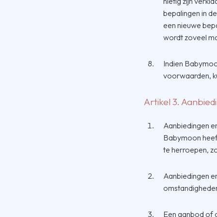
nietig zijn verk
bepalingen in d
een nieuwe bepa
wordt zoveel mog
Indien Babymoon
voorwaarden, k
Artikel 3. Aanbied
Aanbiedingen en 
Babymoon heeft 
te herroepen, z
Aanbiedingen en
omstandigheden
Een aanbod of o