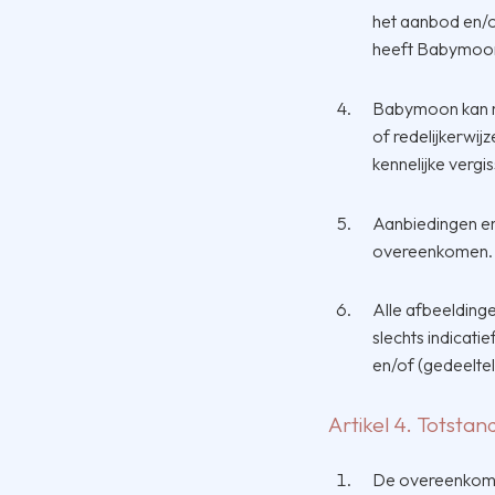
het aanbod en/o
heeft Babymoon 
Babymoon kan ni
of redelijkerwij
kennelijke vergis
Aanbiedingen en o
overeenkomen.
Alle afbeeldinge
slechts indicati
en/of (gedeeltel
Artikel 4. Totst
De overeenkoms