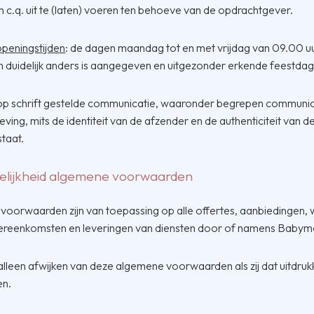
en c.q. uit te (laten) voeren ten behoeve van de opdrachtgever.
peningstijden
: de dagen maandag tot en met vrijdag van 09.00 uur 
uidelijk anders is aangegeven en uitgezonder erkende feestdag
e op schrift gestelde communicatie, waaronder begrepen communic
geving, mits de identiteit van de afzender en de authenticiteit van
staat.
sselijkheid algemene voorwaarden
oorwaarden zijn van toepassing op alle offertes, aanbiedingen
overeenkomsten en leveringen van diensten door of namens Baby
lleen afwijken van deze algemene voorwaarden als zij dat uitdrukkeli
n.