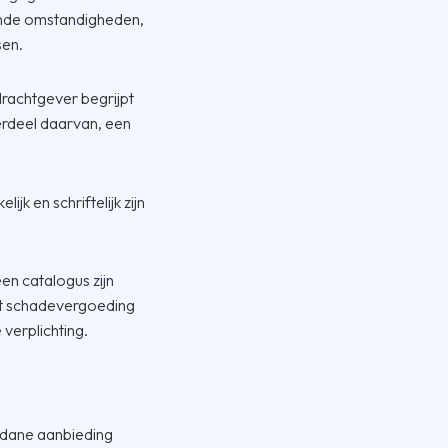
sende omstandigheden,
sen.
rachtgever begrijpt
derdeel daarvan, een
ijk en schriftelijk zijn
een catalogus zijn
 tot schadevergoeding
verplichting.
dane aanbieding