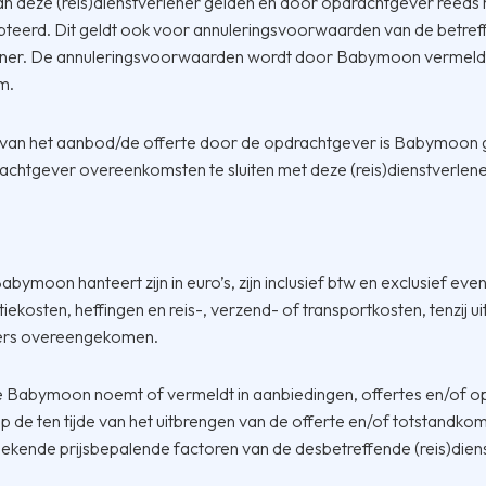
 deze (reis)dienstverlener gelden en door opdrachtgever reeds 
eerd. Dit geldt ook voor annuleringsvoorwaarden van de betre
lener. De annuleringsvoorwaarden wordt door Babymoon vermeldt
m.
 van het aanbod/de offerte door de opdrachtgever is Babymoon
chtgever overeenkomsten te sluiten met deze (reis)dienstverlene
 Babymoon hanteert zijn in euro’s, zijn inclusief btw en exclusief ev
tiekosten, heffingen en reis-, verzend- of transportkosten, tenzij ui
ers overeengekomen.
de Babymoon noemt of vermeldt in aanbiedingen, offertes en/of 
p de ten tijde van het uitbrengen van de offerte en/of totstandko
kende prijsbepalende factoren van de desbetreffende (reis)diens