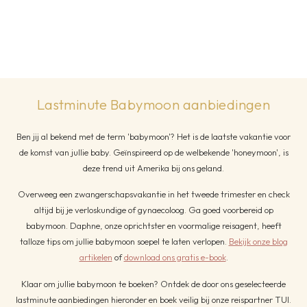
Lastminute Babymoon aanbiedingen
Ben jij al bekend met de term 'babymoon'? Het is de laatste vakantie voor
de komst van jullie baby. Geïnspireerd op de welbekende 'honeymoon', is
deze trend uit Amerika bij ons geland.
Overweeg een zwangerschapsvakantie in het tweede trimester en check
altijd bij je verloskundige of gynaecoloog. Ga goed voorbereid op
babymoon. Daphne, onze oprichtster en voormalige reisagent, heeft
talloze tips om jullie babymoon soepel te laten verlopen.
Bekijk onze blog
artikelen
of
download ons gratis e-book
.
Klaar om jullie babymoon te boeken? Ontdek de door ons geselecteerde
lastminute aanbiedingen hieronder en boek veilig bij onze reispartner TUI.