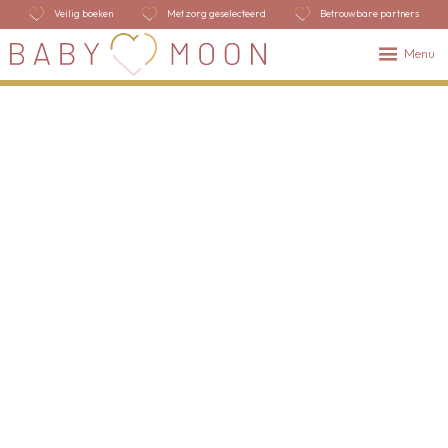
Veilig boeken
Met zorg geselecteerd
Betrouwbare partners
Menu