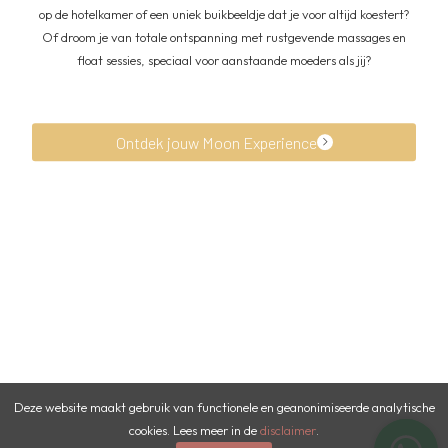
op de hotelkamer of een uniek buikbeeldje dat je voor altijd koestert?
Of droom je van totale ontspanning met rustgevende massages en
float sessies, speciaal voor aanstaande moeders als jij?
Ontdek jouw Moon Experience
Deze website maakt gebruik van functionele en geanonimiseerde analytische
cookies. Lees meer in de
disclaimer
.