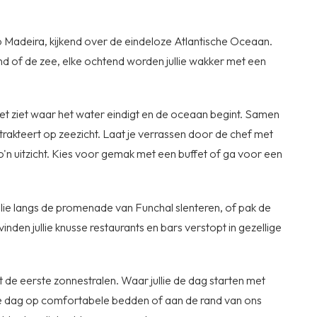
s op Madeira, kijkend over de eindeloze Atlantische Oceaan.
and of de zee, elke ochtend worden jullie wakker met een
et ziet waar het water eindigt en de oceaan begint. Samen
lie trakteert op zeezicht. Laat je verrassen door de chef met
t zo'n uitzicht. Kies voor gemak met een buffet of ga voor een
ullie langs de promenade van Funchal slenteren, of pak de
nden jullie knusse restaurants en bars verstopt in gezellige
de eerste zonnestralen. Waar jullie de dag starten met
uie dag op comfortabele bedden of aan de rand van ons