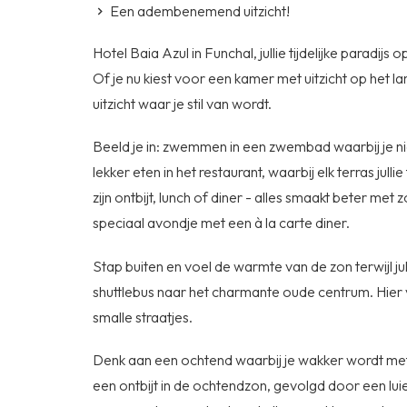
Een adembenemend uitzicht!
Hotel Baia Azul in Funchal, jullie tijdelijke paradij
Of je nu kiest voor een kamer met uitzicht op het l
uitzicht waar je stil van wordt.
Beeld je in: zwemmen in een zwembad waarbij je ni
lekker eten in het restaurant, waarbij elk terras jul
zijn ontbijt, lunch of diner - alles smaakt beter me
speciaal avondje met een à la carte diner.
Stap buiten en voel de warmte van de zon terwijl j
shuttlebus naar het charmante oude centrum. Hier vi
smalle straatjes.
Denk aan een ochtend waarbij je wakker wordt met 
een ontbijt in de ochtendzon, gevolgd door een l