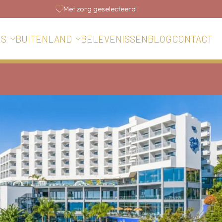
Met zorg geselecteerd
BELEVENISSEN
BLOG
CONTACT
IS
BUITENLAND