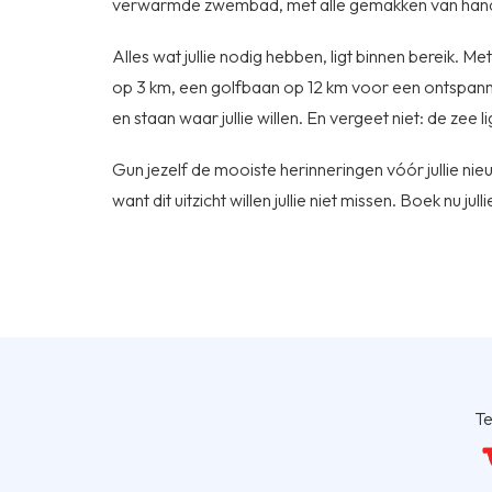
verwarmde zwembad, met alle gemakken van hand
Alles wat jullie nodig hebben, ligt binnen bereik. 
op 3 km, een golfbaan op 12 km voor een ontspannen 
en staan waar jullie willen. En vergeet niet: de zee 
Gun jezelf de mooiste herinneringen vóór jullie ni
want dit uitzicht willen jullie niet missen. Boek nu jul
Te