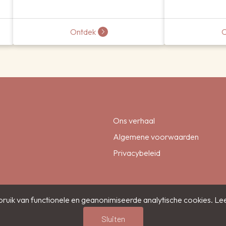
Ontdek
O
Ons verhaal
Algemene voorwaarden
Privacybeleid
ruik van functionele en geanonimiseerde analytische cookies. Le
Sluiten