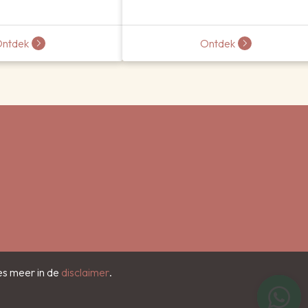
ntdek
Ontdek
es meer in de
disclaimer
.