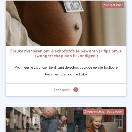
Zwangerschap
5 leuke manieren om je echofoto's te bewaren (+ tips om je
zwangerschap aan te kondigen!)
Wanneer je zwanger bent, zijn de echo's vaak de eerste tastbare
herinneringen aan je baby
Lees meer...
Zwangerschap
Gastblogger