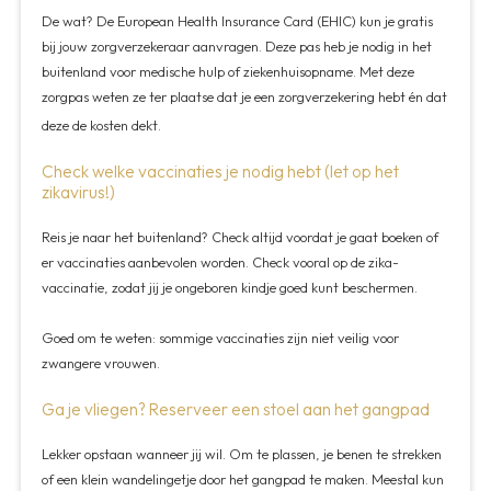
De wat? De European Health Insurance Card (EHIC) kun je gratis
bij jouw zorgverzekeraar aanvragen. Deze pas heb je nodig in het
buitenland voor medische hulp of ziekenhuisopname. Met deze
zorgpas weten ze ter plaatse dat je een zorgverzekering hebt én dat
deze de kosten dekt.
Check welke vaccinaties je nodig hebt (let op het
zikavirus!)
Reis je naar het buitenland? Check altijd voordat je gaat boeken of
er vaccinaties aanbevolen worden. Check vooral op de zika-
vaccinatie, zodat jij je ongeboren kindje goed kunt beschermen.
Goed om te weten: sommige vaccinaties zijn niet veilig voor
zwangere vrouwen.
Ga je vliegen? Reserveer een stoel aan het gangpad
Lekker opstaan wanneer jij wil. Om te plassen, je benen te strekken
of een klein wandelingetje door het gangpad te maken. Meestal kun