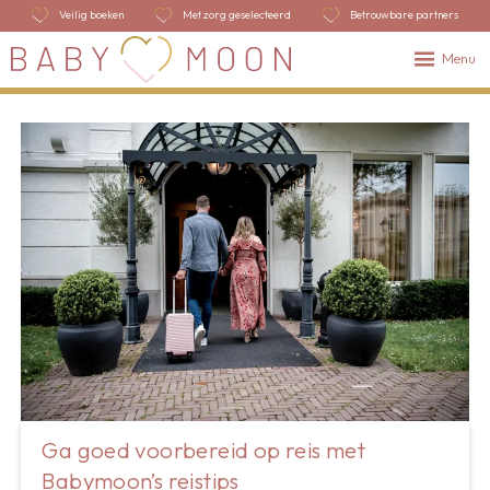
Veilig boeken
Met zorg geselecteerd
Betrouwbare partners
Menu
Ga goed voorbereid op reis met
Babymoon’s reistips