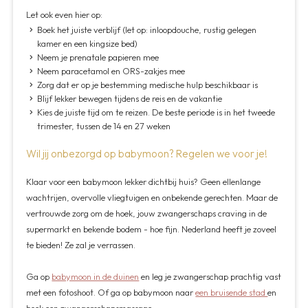
Let ook even hier op:
Boek het juiste verblijf (let op: inloopdouche, rustig gelegen
kamer en een kingsize bed)
Neem je prenatale papieren mee
Neem paracetamol en ORS-zakjes mee
Zorg dat er op je bestemming medische hulp beschikbaar is
Blijf lekker bewegen tijdens de reis en de vakantie
Kies de juiste tijd om te reizen. De beste periode is in het tweede
trimester, tussen de 14 en 27 weken
Wil jij onbezorgd op babymoon? Regelen we voor je!
Klaar voor een babymoon lekker dichtbij huis? Geen ellenlange
wachtrijen, overvolle vliegtuigen en onbekende gerechten. Maar de
vertrouwde zorg om de hoek, jouw zwangerschaps craving in de
supermarkt en bekende bodem - hoe fijn. Nederland heeft je zoveel
te bieden! Ze zal je verrassen.
Ga op
babymoon in de duinen
en leg je zwangerschap prachtig vast
met een fotoshoot. Of ga op babymoon naar
een bruisende stad
en