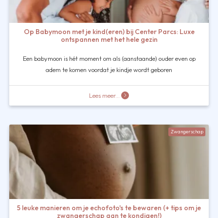
Op Babymoon met je kind(eren) bij Center Parcs: Luxe
ontspannen met het hele gezin
Een babymoon is hét moment om als (aanstaande) ouder even op
adem te komen voordat je kindje wordt geboren
Lees meer...
Zwangerschap
5 leuke manieren om je echofoto's te bewaren (+ tips om je
zwangerschap aan te kondigen!)