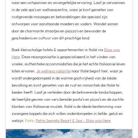
naar een ontspannen en onvergetelijke ervaring. Laat je verwennen
in de vele spa's en wellnesscentra, waar je kunt genieten van
rustgevende massages en behandelingen die speciaal zijn
ontworpen voor aanstaande moeders en vaders. Wandel samen
door de charmante straatjes en piazza's en bewonder de
geschiedenis en cultuur van dit prachtige land.
Boek kleinschalige hotels & appartementen in Italië via
Eliza was
Here
. Deze reisorganisatie is gespecialiseerd in het vinden van
unieke, authentieke accommodaties die je het echte Italiaanse leven
laten ervaren.
Je wellness vakantie
naar Italië begint hier, waar je
wordt ondergedompeld in de warme gastvrijheid van de lokale
bevolking en kunt genieten van de rust en romantiek die Italië te
bieden heeft. Laat je verleiden door de betoverende landschappen,
de heerlijke geuren van vers bereide pasta's en pizza's en de zachte
klanken van Italiaanse muziek. Italië is de ideale bestemming voor
zwangere koppels die zich willen onderdompelen in liefde, geluk en
welzijn.
Foto
:
Petra Segreta Resort & Spa - Eliza was Here