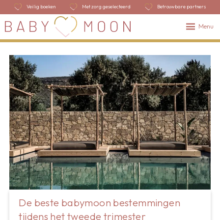
Veilig boeken
Met zorg geselecteerd
Betrouwbare partners
Menu
De beste babymoon bestemmingen
tijdens het tweede trimester