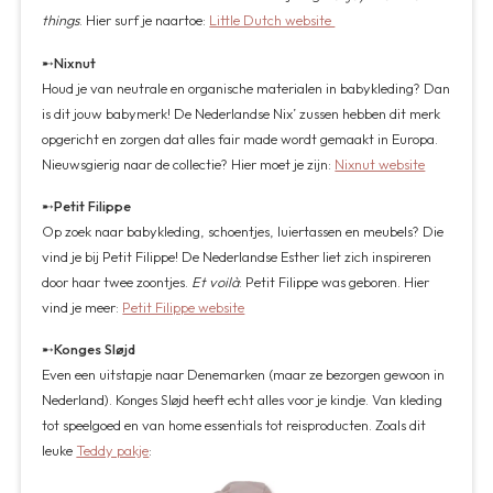
things
. Hier surf je naartoe:
Little Dutch website
➸
Nixnut
Houd je van neutrale en organische materialen in babykleding? Dan
is dit jouw babymerk! De Nederlandse Nix’ zussen hebben dit merk
opgericht en zorgen dat alles fair made wordt gemaakt in Europa.
Nieuwsgierig naar de collectie? Hier moet je zijn:
Nixnut website
➸
Petit Filippe
Op zoek naar babykleding, schoentjes, luiertassen en meubels? Die
vind je bij Petit Filippe! De Nederlandse Esther liet zich inspireren
door haar twee zoontjes.
Et voilà
: Petit Filippe was geboren. Hier
vind je meer:
Petit Filippe website
➸
Konges Sløjd
Even een uitstapje naar Denemarken (maar ze bezorgen gewoon in
Nederland). Konges Sløjd heeft echt alles voor je kindje. Van kleding
tot speelgoed en van home essentials tot reisproducten. Zoals dit
leuke
Teddy pakje
: