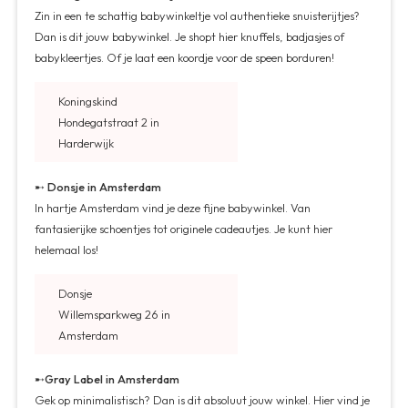
Zin in een te schattig babywinkeltje vol authentieke snuisterijtjes?
Dan is dit jouw babywinkel. Je shopt hier knuffels, badjasjes of
babykleertjes. Of je laat een koordje voor de speen borduren!
Koningskind
Hondegatstraat 2 in
Harderwijk
➸
Donsje in Amsterdam
In hartje Amsterdam vind je deze fijne babywinkel. Van
fantasierijke schoentjes tot originele cadeautjes. Je kunt hier
helemaal los!
Donsje
Willemsparkweg 26 in
Amsterdam
➸
Gray Label in Amsterdam
Gek op minimalistisch? Dan is dit absoluut jouw winkel. Hier vind je