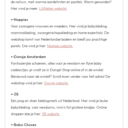
de natuur, met warme aardetinten en pastels. Warm geworden?
Hier vind je meer:
Lil'Atelier website
➸
Noppies
Voor zwangere vrouwen en moeders. Hier vind je babykleding,
mammakleding, zwangerschapskleding en home essentials. De
webshop komt van Nederlandse bodem en biedt jou prachtige
parels. Die vind je hier:
Noppies website
➸
Donsje Amsterdam
Fantasierijke schoenen, alles voor je newborn en fijne baby
cadeautjes: je vindt ze in Donsje! Shop online of in de winkel.
Benieuwd naar de winkel? Scroll even verder voor het adres! De
webshop vind je hier:
Donsje website
➸
Z8
Een jong en stoer kledingmerk uit Nederland. Hier vind je leuke
babykleding: voor newborns, mini’s tot grotere kindjes. Online
shoppen doe je hier:
Z8 website
➸
Bobo Choses