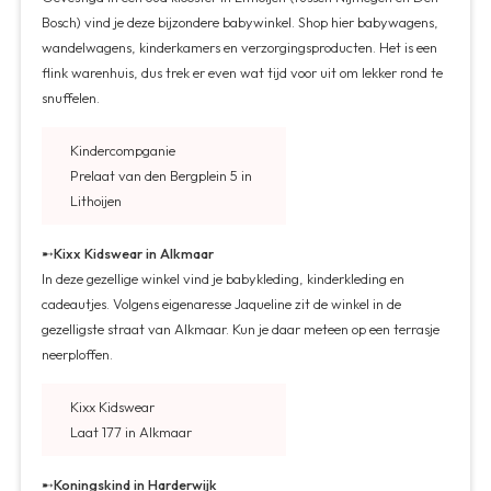
Bosch) vind je deze bijzondere babywinkel. Shop hier babywagens,
wandelwagens, kinderkamers en verzorgingsproducten. Het is een
flink warenhuis, dus trek er even wat tijd voor uit om lekker rond te
snuffelen.
Kindercompganie
Prelaat van den Bergplein 5 in
Lithoijen
➸
Kixx Kidswear in Alkmaar
In deze gezellige winkel vind je babykleding, kinderkleding en
cadeautjes. Volgens eigenaresse Jaqueline zit de winkel in de
gezelligste straat van Alkmaar. Kun je daar meteen op een terrasje
neerploffen.
Kixx Kidswear
Laat 177 in Alkmaar
➸
Koningskind in Harderwijk