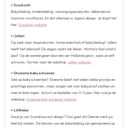
➸
Susukoshi
Babykleding, kinderkleding, verzorgingsproducten, dekentjes en
mamma-musthaves. En dat allemaal in Japans design. Je shopt het
hier:
Susukoshi website
➸
Jollein
Op zoek naar reisproducten, home essentials of babykleding? Jollein
heeft het allemaal! De slogan raakt ook lekker:
Mothers feel what’s
best
. Op de wereld gezet door een oer-Hollands gezin, zoals ze zelf
schrijven. Ga hier naar de webshop:
Jollein website
➸Shoesme babyschoenen
Gek op babyschoentjes? Shoesme biedt niet alleen kekke printjes en
prachtige pasvormen, maar zorgen ook voor babyproof zooltjes om
mee te leren lopen. Je kunt ze bestellen van 0-3 jaar. Hier vind je de
webshop:
Shoesme babyschoenen website
➸
Lil’Atelier
Houd je van Scandinavisch design? Dan gaat dit Deense merk jou
heel blij maken. De kleuren van de babykleding zijn geïnspireerd op