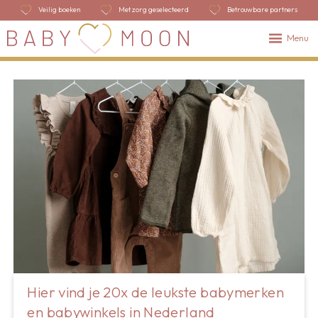
Veilig boeken
Met zorg geselecteerd
Betrouwbare partners
Menu
Hier vind je 20x de leukste babymerken
en babywinkels in Nederland