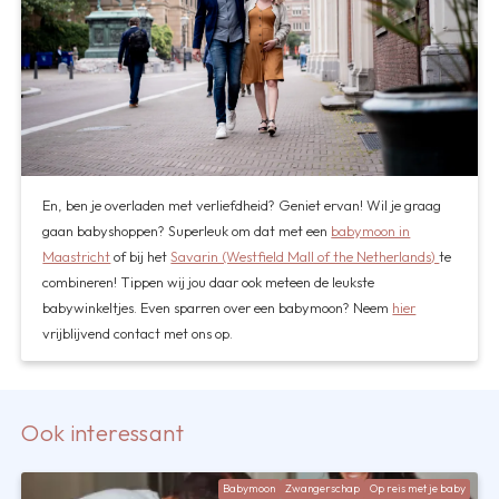
En, ben je overladen met verliefdheid? Geniet ervan! Wil je graag
gaan babyshoppen? Superleuk om dat met een
babymoon in
Maastricht
of bij het
Savarin (Westfield Mall of the Netherlands)
te
combineren! Tippen wij jou daar ook meteen de leukste
babywinkeltjes. Even sparren over een babymoon? Neem
hier
vrijblijvend contact met ons op.
Ook interessant
Babymoon
Zwangerschap
Op reis met je baby