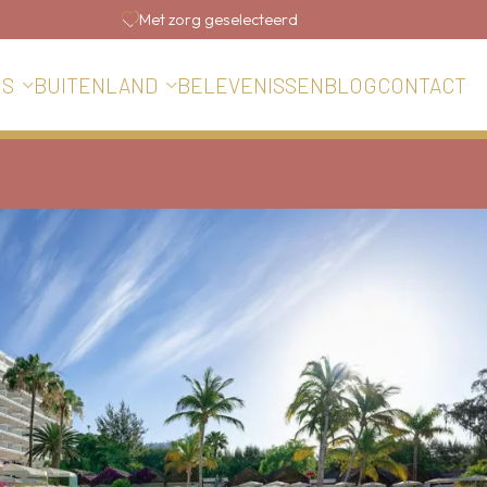
Met zorg geselecteerd
BELEVENISSEN
BLOG
CONTACT
IS
BUITENLAND