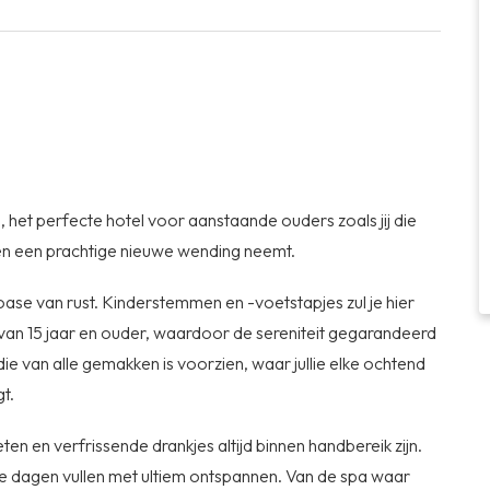
, het perfecte hotel voor aanstaande ouders zoals jij die
ven een prachtige nieuwe wending neemt.
ivéoase van rust. Kinderstemmen en -voetstapjes zul je hier
 van 15 jaar en ouder, waardoor de sereniteit gegarandeerd
 die van alle gemakken is voorzien, waar jullie elke ochtend
t.
eten en verfrissende drankjes altijd binnen handbereik zijn.
je dagen vullen met ultiem ontspannen. Van de spa waar