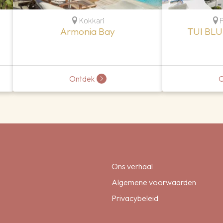
Kokkari
P
Armonia Bay
TUI BLUE
Ontdek
O
Ons verhaal
Algemene voorwaarden
Privacybeleid