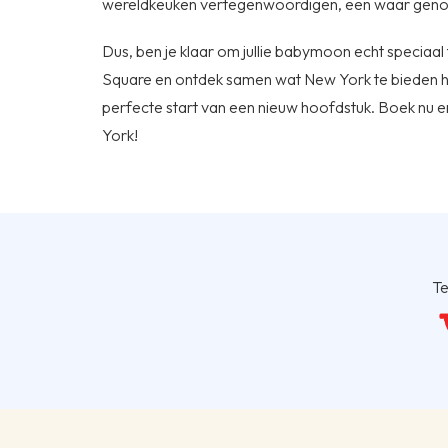
wereldkeuken vertegenwoordigen, een waar genot
Dus, ben je klaar om jullie babymoon echt speciaal t
Square en ontdek samen wat New York te bieden he
perfecte start van een nieuw hoofdstuk. Boek nu e
York!
Te