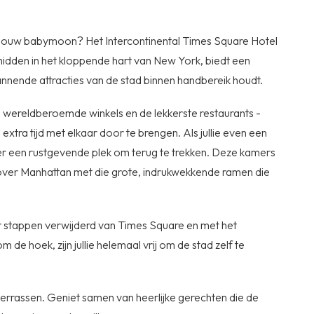
 jouw babymoon? Het Intercontinental Times Square Hotel
, midden in het kloppende hart van New York, biedt een
pannende attracties van de stad binnen handbereik houdt.
y, wereldberoemde winkels en de lekkerste restaurants -
tra tijd met elkaar door te brengen. Als jullie even een
mer een rustgevende plek om terug te trekken. Deze kamers
cht over Manhattan met die grote, indrukwekkende ramen die
aar stappen verwijderd van Times Square en met het
 de hoek, zijn jullie helemaal vrij om de stad zelf te
ir verrassen. Geniet samen van heerlijke gerechten die de