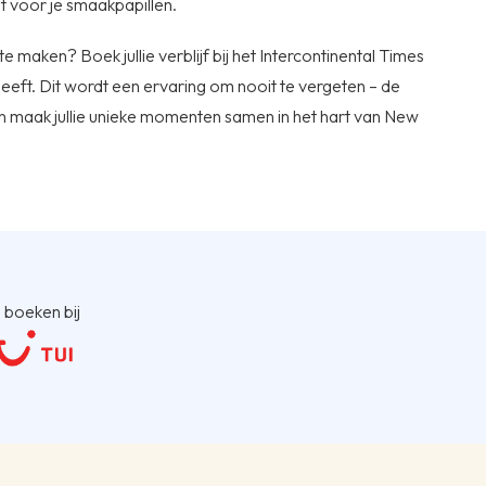
 voor je smaakpapillen.
e maken? Boek jullie verblijf bij het Intercontinental Times
eft. Dit wordt een ervaring om nooit te vergeten – de
n maak jullie unieke momenten samen in het hart van New
 boeken bij