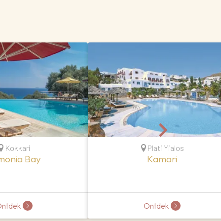
Kokkari
Plati Yialos
monia Bay
Kamari
ntdek
Ontdek