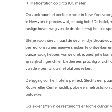
Metrostation op circa 100 meter
Op zoek naar het perfecte hotel in New York voor
in New.york is precies wat je nodig hebt! Dit hotel
rustige haven weg van de drukte, terwijl het alle s
Stel je voor: direct naast de deur vind je Broadwa
perfect om samen nieuwe smaken te ontdekken en ex
pauze nodig hebben van de drukte, biedt jullie ka
zijn stijlvol ingericht en bieden een prachtig uitzi
van de vloer tot aan het plafond reiken.
De ligging van het hotel is perfect. Slechts een p
Rockefeller Center dichtbij, plus een metrostation om
ontdekken.
Ga lekker zitten in de restaurants en laat je culina