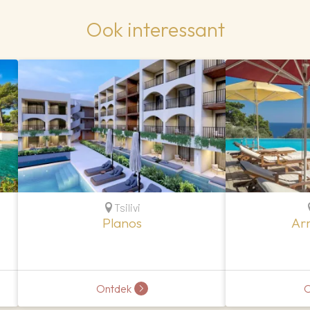
Ook interessant
Tsilivi
Planos
Ar
Ontdek
O