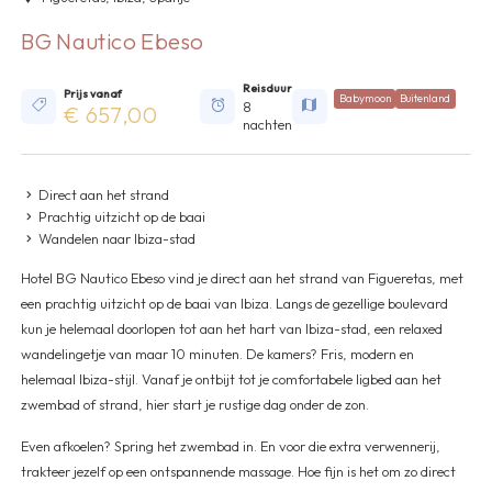
BG Nautico Ebeso
Reisduur
Prijs vanaf
Babymoon
Buitenland
8
€ 657,00
nachten
Direct aan het strand
Prachtig uitzicht op de baai
Wandelen naar Ibiza-stad
Hotel BG Nautico Ebeso vind je direct aan het strand van Figueretas, met
een prachtig uitzicht op de baai van Ibiza. Langs de gezellige boulevard
kun je helemaal doorlopen tot aan het hart van Ibiza-stad, een relaxed
wandelingetje van maar 10 minuten. De kamers? Fris, modern en
helemaal Ibiza-stijl. Vanaf je ontbijt tot je comfortabele ligbed aan het
zwembad of strand, hier start je rustige dag onder de zon.
Even afkoelen? Spring het zwembad in. En voor die extra verwennerij,
trakteer jezelf op een ontspannende massage. Hoe fijn is het om zo direct