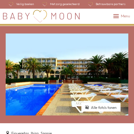
Veilig boeken
Met zorg geselecteerd
Betrouwbare partners
Menu
Alle foto's tonen
Figueretas, Ibiza, Spanje