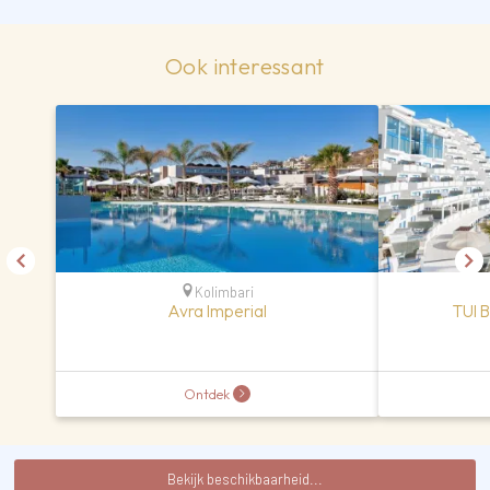
Ook interessant
Kolimbari
Avra Imperial
TUI 
Ontdek
Bekijk beschikbaarheid...