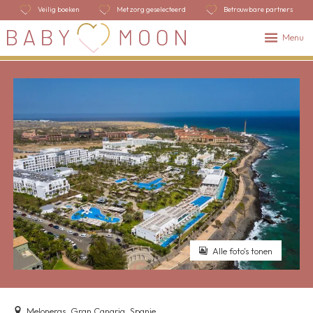
Veilig boeken
Met zorg geselecteerd
Betrouwbare partners
Menu
Alle foto's tonen
Meloneras, Gran Canaria, Spanje