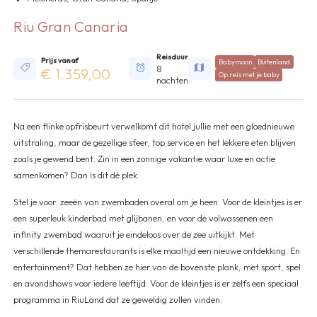
Riu Gran Canaria
Reisduur
Prijs vanaf
Babymoon
Buitenland
8
€ 1.359,00
Op reis met je baby
nachten
Na een flinke opfrisbeurt verwelkomt dit hotel jullie met een gloednieuwe
uitstraling, maar de gezellige sfeer, top service en het lekkere eten blijven
zoals je gewend bent. Zin in een zonnige vakantie waar luxe en actie
samenkomen? Dan is dit dé plek.
Stel je voor: zeeën van zwembaden overal om je heen. Voor de kleintjes is er
een superleuk kinderbad met glijbanen, en voor de volwassenen een
infinity zwembad waaruit je eindeloos over de zee uitkijkt. Met
verschillende themarestaurants is elke maaltijd een nieuwe ontdekking. En
entertainment? Dat hebben ze hier van de bovenste plank, met sport, spel
en avondshows voor iedere leeftijd. Voor de kleintjes is er zelfs een speciaal
programma in RiuLand dat ze geweldig zullen vinden.