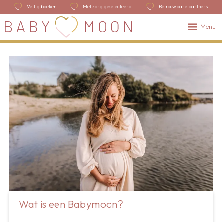
Veilig boeken
Met zorg geselecteerd
Betrouwbare partners
Menu
Wat is een Babymoon?