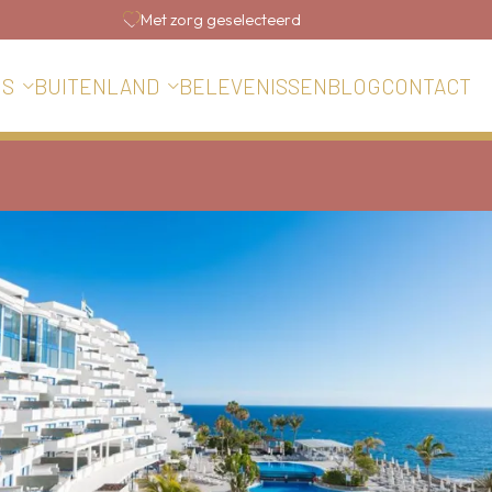
Met zorg geselecteerd
BELEVENISSEN
BLOG
CONTACT
IS
BUITENLAND