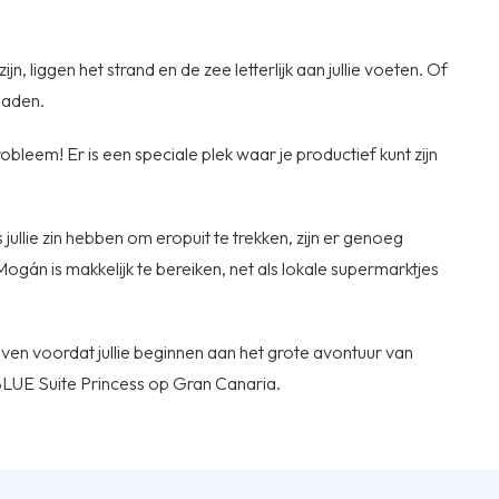
n, liggen het strand en de zee letterlijk aan jullie voeten. Of
baden.
leem! Er is een speciale plek waar je productief kunt zijn
s jullie zin hebben om eropuit te trekken, zijn er genoeg
Mogán is makkelijk te bereiken, net als lokale supermarktjes
leven voordat jullie beginnen aan het grote avontuur van
LUE Suite Princess op Gran Canaria.