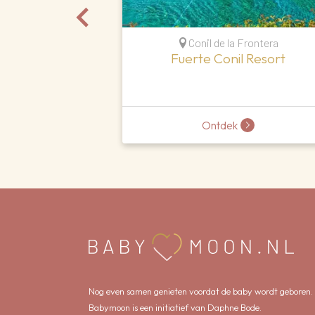
Conil de la Frontera
Fuerte Conil Resort
Ontdek
Nog even samen genieten voordat de baby wordt geboren.
Babymoon is een initiatief van Daphne Bode.