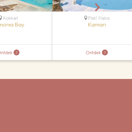
Kokkari
Plati Yialos
monia Bay
Kamari
ntdek
Ontdek