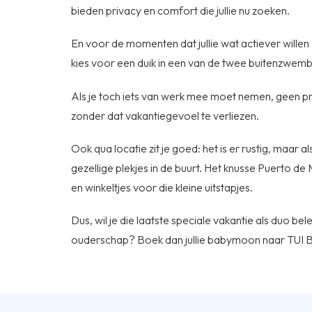
bieden privacy en comfort die jullie nu zoeken.
En voor de momenten dat jullie wat actiever willen zij
kies voor een duik in een van de twee buitenzwem
Als je toch iets van werk mee moet nemen, geen prob
zonder dat vakantiegevoel te verliezen.
Ook qua locatie zit je goed: het is er rustig, maar al
gezellige plekjes in de buurt. Het knusse Puerto de 
en winkeltjes voor die kleine uitstapjes.
Dus, wil je die laatste speciale vakantie als duo be
ouderschap? Boek dan jullie babymoon naar TUI B