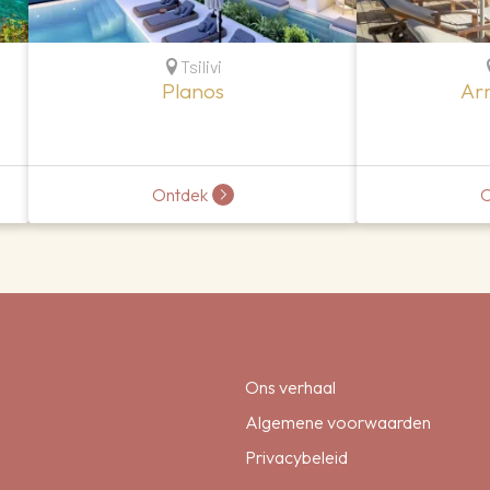
Tsilivi
Planos
Ar
Ontdek
O
Ons verhaal
Algemene voorwaarden
Privacybeleid