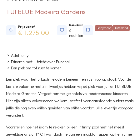
TUI BLUE Madeira Gardens
Reisduur
Prijs vanaf
Babymoon
Buitenland
6
€ 1.275,00
nachten
Adult only
Dineren met uitzicht over Funchal
Een plek om tot rust te komen
Een plek waar het uitzicht je adem beneemt en rust voorop staat. Voor de
laatste vakantie met z'n tweetjes hebben wij dé plek voor jullie: TUI BLUE
Madeira Gardens. Vergeet rommelige hotels vol rondrennende kinderen.
Hier zijn alleen volwassenen welkom, perfect voor aanstaande ouders zoals
jullie die nog even willen genieten van stilte voordat jullie leventje voorgoed
verandert.
Voorstellen hoe het is om te relaxen bij een infinity pool met het meest
geweldige uitzicht? Of wat dacht je van een mocktail sippen op het ruime