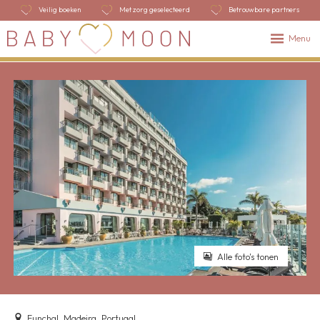
Veilig boeken
Met zorg geselecteerd
Betrouwbare partners
Menu
Alle foto's tonen
Funchal, Madeira, Portugal