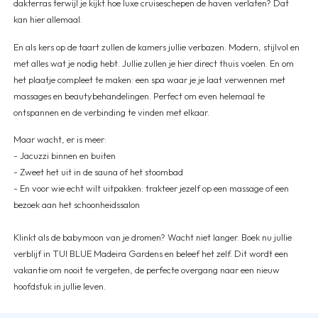
dakterras terwijl je kijkt hoe luxe cruiseschepen de haven verlaten? Dat
kan hier allemaal.
En als kers op de taart zullen de kamers jullie verbazen. Modern, stijlvol en
met alles wat je nodig hebt. Jullie zullen je hier direct thuis voelen. En om
het plaatje compleet te maken: een spa waar je je laat verwennen met
massages en beautybehandelingen. Perfect om even helemaal te
ontspannen en de verbinding te vinden met elkaar.
Maar wacht, er is meer:
- Jacuzzi binnen en buiten
- Zweet het uit in de sauna of het stoombad
- En voor wie echt wilt uitpakken: trakteer jezelf op een massage of een
bezoek aan het schoonheidssalon
Klinkt als de babymoon van je dromen? Wacht niet langer. Boek nu jullie
verblijf in TUI BLUE Madeira Gardens en beleef het zelf. Dit wordt een
vakantie om nooit te vergeten, de perfecte overgang naar een nieuw
hoofdstuk in jullie leven.