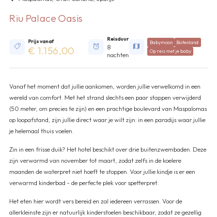
Riu Palace Oasis
Reisduur
Prijs vanaf
Babymoon
Buitenland
8
€ 1.156,00
Op reis met je baby
nachten
Vanaf het moment dat jullie aankomen, worden jullie verwelkomd in een
wereld van comfort. Met het strand slechts een paar stappen verwijderd
(50 meter, om precies te zijn) en een prachtige boulevard van Maspalomas
op loopafstand, zijn jullie direct waar je wilt zijn: in een paradijs waar jullie
je helemaal thuis voelen.
Zin in een frisse duik? Het hotel beschikt over drie buitenzwembaden. Deze
zijn verwarmd van november tot maart, zodat zelfs in de koelere
maanden de waterpret niet hoeft te stoppen. Voor jullie kindje is er een
verwarmd kinderbad - de perfecte plek voor spetterpret.
Het eten hier wordt vers bereid en zal iedereen verrassen. Voor de
allerkleinste zijn er natuurlijk kinderstoelen beschikbaar, zodat ze gezellig