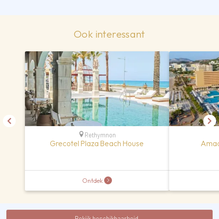
Ook interessant
Rethymnon
Grecotel Plaza Beach House
Amad
Ontdek
Bekijk beschikbaarheid...