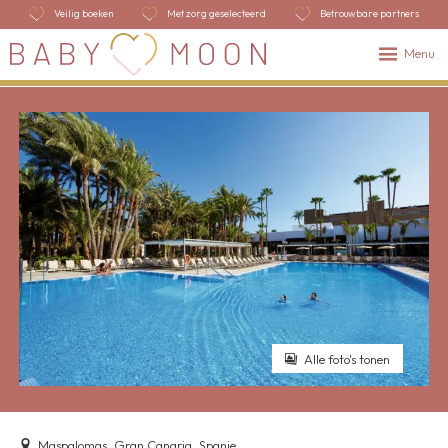
Veilig boeken
Met zorg geselecteerd
Betrouwbare partners
Menu
Alle foto's tonen
Maspalomas, Gran Canaria, Spanje