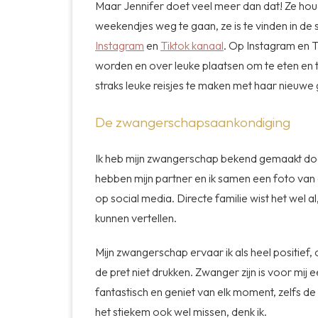
Maar Jennifer doet veel meer dan dat! Ze houd
weekendjes weg te gaan, ze is te vinden in de s
Instagram
en
Tiktok kanaal
. Op Instagram en T
worden en over leuke plaatsen om te eten en 
straks leuke reisjes te maken met haar nieuwe 
De zwangerschapsaankondiging
Ik heb mijn zwangerschap bekend gemaakt doo
hebben mijn partner en ik samen een foto va
op social media. Directe familie wist het wel 
kunnen vertellen.
Mijn zwangerschap ervaar ik als heel positief
de pret niet drukken. Zwanger zijn is voor mij ee
fantastisch en geniet van elk moment, zelfs d
het stiekem ook wel missen, denk ik.