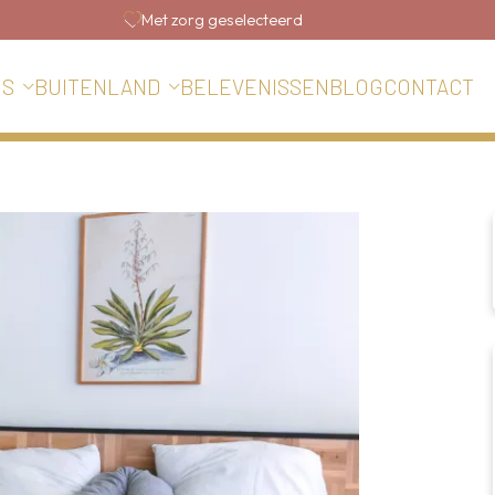
Met zorg geselecteerd
BELEVENISSEN
BLOG
CONTACT
IS
BUITENLAND