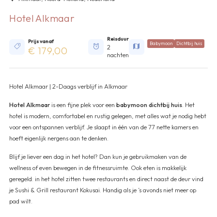
Hotel Alkmaar
Reisduur
Prijs vanaf
Babymoon
Dichtbij huis
2
€ 179,00
nachten
Hotel Alkmaar | 2-Daags verblijf in Alkmaar
Hotel Alkmaar
is een fijne plek voor een
babymoon dichtbij huis
. Het
hotel is modern, comfortabel en rustig gelegen, met alles wat je nodig hebt
voor een ontspannen verblijf. Je slaapt in één van de 77 nette kamers en
hoeft eigenlijk nergens aan te denken.
Blijf je liever een dag in het hotel? Dan kun je gebruikmaken van de
wellness of even bewegen in de fitnessruimte. Ook eten is makkelijk
geregeld: in het hotel zitten twee restaurants en direct naast de deur vind
je Sushi & Grill restaurant Kokusai. Handig als je ’s avonds niet meer op
pad wilt.