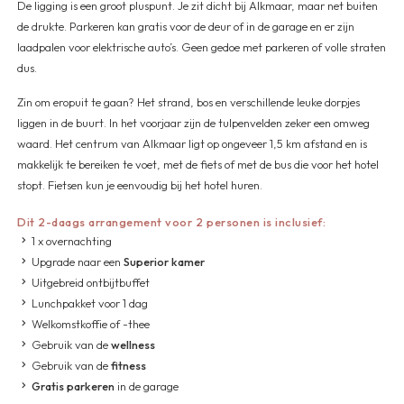
De ligging is een groot pluspunt. Je zit dicht bij Alkmaar, maar net buiten
de drukte. Parkeren kan gratis voor de deur of in de garage en er zijn
laadpalen voor elektrische auto’s. Geen gedoe met parkeren of volle straten
dus.
Zin om eropuit te gaan? Het strand, bos en verschillende leuke dorpjes
liggen in de buurt. In het voorjaar zijn de tulpenvelden zeker een omweg
waard. Het centrum van Alkmaar ligt op ongeveer 1,5 km afstand en is
makkelijk te bereiken te voet, met de fiets of met de bus die voor het hotel
stopt. Fietsen kun je eenvoudig bij het hotel huren.
Dit 2-daags arrangement voor 2 personen is inclusief:
1 x overnachting
Upgrade naar een
Superior kamer
Uitgebreid ontbijtbuffet
Lunchpakket voor 1 dag
Welkomstkoffie of -thee
Gebruik van de
wellness
Gebruik van de
fitness
Gratis parkeren
in de garage