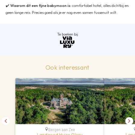
✔️
Waarom dit een fijne babymoon is:
comfortabel hotel, alles dichtbij en
geen lange reis. Precies goed als je er nog even samen tussenuit wilt.
Te boeken bij
Ook interessant
Bergen aan Zee
Landgoed Huize Glory
Land