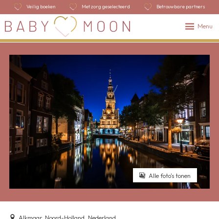
Veilig boeken
Met zorg geselecteerd
Betrouwbare partners
Menu
Alle foto's tonen
Alkmaar, Noord-Holland, Nederland