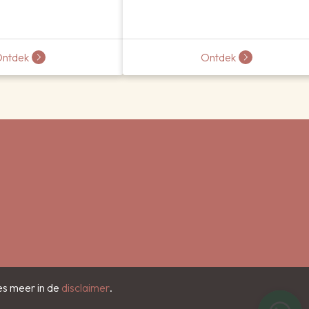
ntdek
Ontdek
es meer in de
disclaimer
.