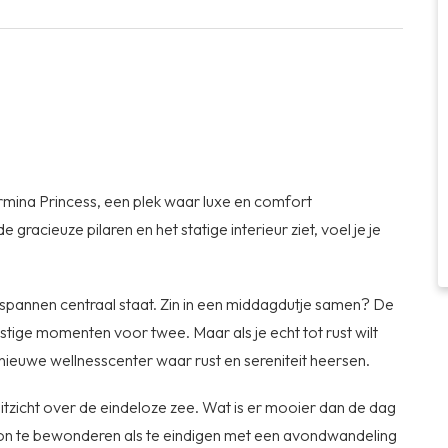
rmina Princess, een plek waar luxe en comfort
racieuze pilaren en het statige interieur ziet, voel je je
tspannen centraal staat. Zin in een middagdutje samen? De
ustige momenten voor twee. Maar als je echt tot rust wilt
nieuwe wellnesscenter waar rust en sereniteit heersen.
tzicht over de eindeloze zee. Wat is er mooier dan de dag
n te bewonderen als te eindigen met een avondwandeling