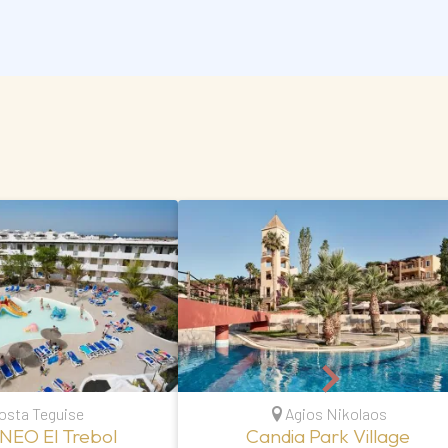
osta Teguise
Agios Nikolaos
NEO El Trebol
Candia Park Village