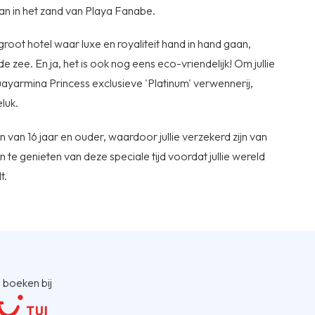
aan in het zand van Playa Fanabe.
groot hotel waar luxe en royaliteit hand in hand gaan,
e zee. En ja, het is ook nog eens eco-vriendelijk! Om jullie
yarmina Princess exclusieve 'Platinum' verwennerij,
eluk.
 van 16 jaar en ouder, waardoor jullie verzekerd zijn van
 te genieten van deze speciale tijd voordat jullie wereld
t.
 boeken bij