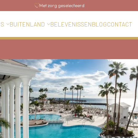
Met zorg geselecteerd
BELEVENISSEN
BLOG
CONTACT
IS
BUITENLAND