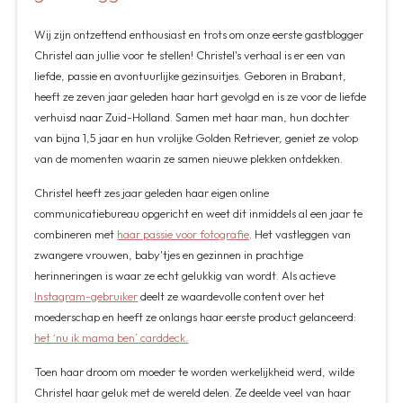
Wij zijn ontzettend enthousiast en trots om onze eerste gastblogger
Christel aan jullie voor te stellen! Christel's verhaal is er een van
liefde, passie en avontuurlijke gezinsuitjes. Geboren in Brabant,
heeft ze zeven jaar geleden haar hart gevolgd en is ze voor de liefde
verhuisd naar Zuid-Holland. Samen met haar man, hun dochter
van bijna 1,5 jaar en hun vrolijke Golden Retriever, geniet ze volop
van de momenten waarin ze samen nieuwe plekken ontdekken.
Christel heeft zes jaar geleden haar eigen online
communicatiebureau opgericht en weet dit inmiddels al een jaar te
combineren met
haar passie voor fotografie
. Het vastleggen van
zwangere vrouwen, baby'tjes en gezinnen in prachtige
herinneringen is waar ze echt gelukkig van wordt. Als actieve
Instagram-gebruiker
deelt ze waardevolle content over het
moederschap en heeft ze onlangs haar eerste product gelanceerd:
het ‘nu ik mama ben’ carddeck.
Toen haar droom om moeder te worden werkelijkheid werd, wilde
Christel haar geluk met de wereld delen. Ze deelde veel van haar