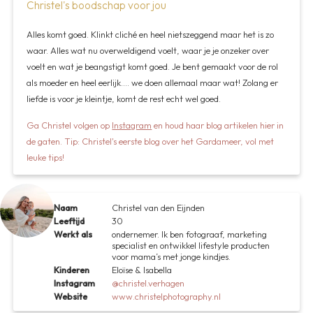
Christel's boodschap voor jou
Alles komt goed. Klinkt cliché en heel nietszeggend maar het is zo
waar. Alles wat nu overweldigend voelt, waar je je onzeker over
voelt en wat je beangstigt komt goed. Je bent gemaakt voor de rol
als moeder en heel eerlijk.... we doen allemaal maar wat! Zolang er
liefde is voor je kleintje, komt de rest echt wel goed.
Ga Christel volgen op
Instagram
en houd haar blog artikelen hier in
de gaten. Tip: Christel's eerste blog over het Gardameer, vol met
leuke tips!
Naam
Christel van den Eijnden
Leeftijd
30
Werkt als
ondernemer. Ik ben fotograaf, marketing
specialist en ontwikkel lifestyle producten
voor mama’s met jonge kindjes.
Kinderen
Eloïse & Isabella
Instagram
@christel.verhagen
Website
www.christelphotography.nl