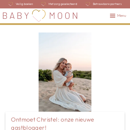
Veilig boeken
Met zorg geselecteerd
Betrouwbare partners
Menu
Ontmoet Christel: onze nieuwe
gastblogger!