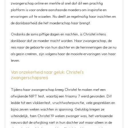
zwangerschap online en merkte al snel dat dit een prachtig
platform is voor andere aanstaande moeders om inspiratie en
ervaringen uit te wisselen. Nu deelt ze regelmatig haar inzichten en
de dankbaarheid die het moederschap haar brengt.
Ondanks de soms pittige dagen en nachten, is Christel intens
dankbaar dat ze moeder mocht worden. Haar zwangerschap, de
reis naar de geboorte van hun dochter en de herinneringen die ze nu
als gezin creëren, zijn volgens haar de mooiste ervaringen van haar
leven.
Van onzekerheid naar geluk: Christel's
zwangerschapsreis
Tijdens haar zwangerschap kreeg Christel te maken met een
afwijkende NIPT test, waarbij een trisomy 7 werd gevonden. Dit
leidde tot een vlokkentest, vruchtwaterpunctie, vele gesprekken en
bijna zeven weken wachten in spanning. Gelukkig kregen ze
uiteindelijk, toen Christel 19 weken zwanger was, het verlossende
nieuws dat de afwijking niet in hun dochter zat maar alleen in de