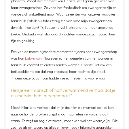
placenta. Vanaf dat moment kon Christel echt gaan genieten van
haar zwangerschap. Ze vond het fantastisch om zwanger te zijn en
voelde zich ontzettend mooi. Waar ze eerder wat onzeker was over
haar buik ("als ik nu foto's terug zie van voor mijn zwangerschap
denk ik - hoe dan?!"), liep ze nu vol trots rond met haar groeiende
buikje. Ondanks wat standaard klachten voelde ze zich vooral heel
fijn en gelukkig.
Een van de meest bijzondere momenten tijdens haar zwangerschap
was hun
babymoon
. Nog even samen genieten van het wonder in
haar buik voordat ze ouders zouden worden. Christel liet ook een
buikbeeldje maken dat nog steeds op haar nachtkastje staat.
Tijdens deze babymoon hadden ze echt even tijd voor elkaar.
Heb je een hilarisch of hartverwarmend verhaal dat je
als moeder hebt meegemaakt?
Meest hilarische verhaal; dat mijn dochter elk moment dat ze kan
naar de hondenbrokken grijpt maar haar eten vervolgens laat
staan. Ze zegt nu nog niet zoveel, maar kan wel het woordje 'ja'. Dit
zegt ze als antwoord op álles en levert vaak hilarische gesprekken