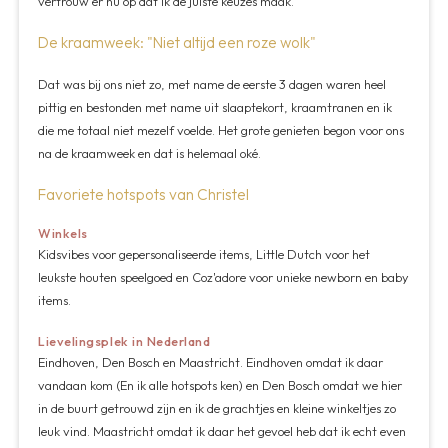
vertrouw er nu op dat ik de juiste keuzes maak."
De kraamweek: "Niet altijd een roze wolk"
Dat was bij ons niet zo, met name de eerste 3 dagen waren heel
pittig en bestonden met name uit slaaptekort, kraamtranen en ik
die me totaal niet mezelf voelde. Het grote genieten begon voor ons
na de kraamweek en dat is helemaal oké.
Favoriete hotspots van Christel
Winkels
Kidsvibes voor gepersonaliseerde items, Little Dutch voor het
leukste houten speelgoed en Coz'adore voor unieke newborn en baby
items.
Lievelingsplek in Nederland
Eindhoven, Den Bosch en Maastricht. Eindhoven omdat ik daar
vandaan kom (En ik alle hotspots ken) en Den Bosch omdat we hier
in de buurt getrouwd zijn en ik de grachtjes en kleine winkeltjes zo
leuk vind. Maastricht omdat ik daar het gevoel heb dat ik echt even