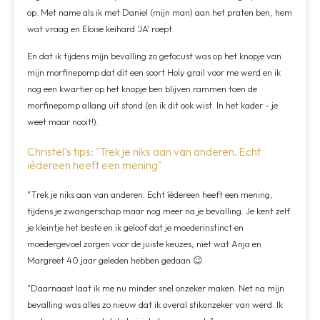
op. Met name als ik met Daniel (mijn man) aan het praten ben, hem
wat vraag en Eloise keihard 'JA' roept.
En dat ik tijdens mijn bevalling zo gefocust was op het knopje van
mijn morfinepomp dat dit een soort Holy grail voor me werd en ik
nog een kwartier op het knopje ben blijven rammen toen de
morfinepomp allang uit stond (en ik dit ook wist. In het kader - je
weet maar nooit!).
Christel's tips: "Trek je niks aan van anderen. Echt
iédereen heeft een mening"
"Trek je niks aan van anderen. Echt íédereen heeft een mening,
tijdens je zwangerschap maar nog meer na je bevalling. Je kent zelf
je kleintje het beste en ik geloof dat je moederinstinct en
moedergevoel zorgen voor de juiste keuzes, niet wat Anja en
Margreet 40 jaar geleden hebben gedaan 😉
"Daarnaast laat ik me nu minder snel onzeker maken. Net na mijn
bevalling was alles zo nieuw dat ik overal stikonzeker van werd. Ik