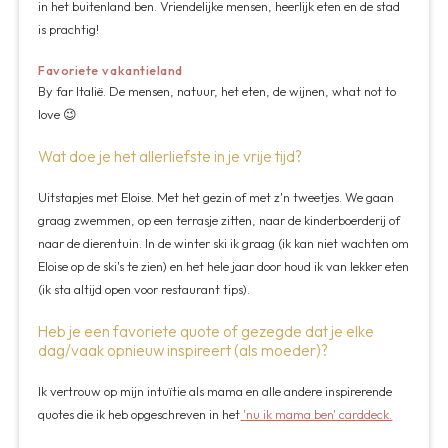
in het buitenland ben. Vriendelijke mensen, heerlijk eten en de stad
is prachtig!
Favoriete vakantieland
By far Italië. De mensen, natuur, het eten, de wijnen, what not to
love 😉
Wat doe je het allerliefste in je vrije tijd?
Uitstapjes met Eloise. Met het gezin of met z'n tweetjes. We gaan
graag zwemmen, op een terrasje zitten, naar de kinderboerderij of
naar de dierentuin. In de winter ski ik graag (ik kan niet wachten om
Eloise op de ski's te zien) en het hele jaar door houd ik van lekker eten
(ik sta altijd open voor restaurant tips).
Heb je een favoriete quote of gezegde dat je elke
dag/vaak opnieuw inspireert (als moeder)?
Ik vertrouw op mijn intuïtie als mama en alle andere inspirerende
quotes die ik heb opgeschreven in het
'nu ik mama ben' carddeck.