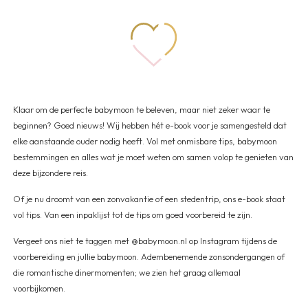
Klaar om de perfecte babymoon te beleven, maar niet zeker waar te
beginnen? Goed nieuws! Wij hebben hét e-book voor je samengesteld dat
elke aanstaande ouder nodig heeft. Vol met onmisbare tips, babymoon
bestemmingen en alles wat je moet weten om samen volop te genieten van
deze bijzondere reis.
Of je nu droomt van een zonvakantie of een stedentrip, ons e-book staat
vol tips. Van een inpaklijst tot de tips om goed voorbereid te zijn.
Vergeet ons niet te taggen met @babymoon.nl op Instagram tijdens de
voorbereiding en jullie babymoon. Adembenemende zonsondergangen of
die romantische dinermomenten; we zien het graag allemaal
voorbijkomen.