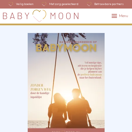
Veilig boeken
Met zorg geselecteerd
Betrouwbare partners
Menu