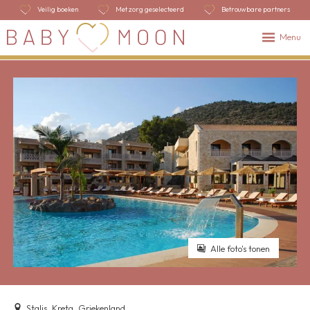
Veilig boeken
Met zorg geselecteerd
Betrouwbare partners
Menu
Alle foto's tonen
Stalis, Kreta, Griekenland