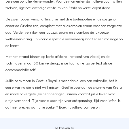
bereiden op jullie kleine wonder. Voor de momenten dat jullie eropuit willen
trekken, ligt het levendige centrum van Stalis op korte loopafstand.
De zwembaden verschaffen jullie met drie buitenopties eindeloos genot
onder de Griekse zon, compleet met alles erop en eraan voor een zorgeloze
dag. Verder verrijken een jacuzzi, sauna en stoombad de luxueuze
wellnesservaring. En voor die speciale verwennerij staat er een massage op
de kaart.
Met het strand binnen op korte afstand, het centrum vlakbij en de
luchthaven maar 30 km verderop, is de ligging net zo perfect als de
accommodatie zelf.
Jullie babymoon in Cactus Royal is meer dan alleen een vakantie, het is
een ervaring die je niet wilt missen. Geef je over aan de charme van Kreta
en maak onvergetelijke herinneringen, samen voordat jullie leven voor
altijd verandert. Tijd voor elkaar, tijd voor ontspanning, tijd voor liefde. Is
dat niet precies wat jullie zoeken? Boek nu jullie droomverblijf.
Te boeken bij