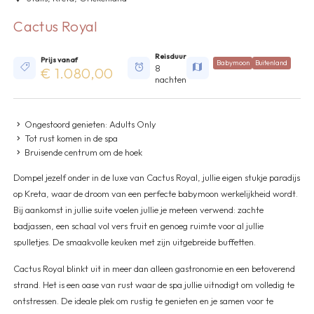
Cactus Royal
Reisduur
Prijs vanaf
Babymoon
Buitenland
8
€ 1.080,00
nachten
Ongestoord genieten: Adults Only
Tot rust komen in de spa
Bruisende centrum om de hoek
Dompel jezelf onder in de luxe van Cactus Royal, jullie eigen stukje paradijs
op Kreta, waar de droom van een perfecte babymoon werkelijkheid wordt.
Bij aankomst in jullie suite voelen jullie je meteen verwend: zachte
badjassen, een schaal vol vers fruit en genoeg ruimte voor al jullie
spulletjes. De smaakvolle keuken met zijn uitgebreide buffetten.
Cactus Royal blinkt uit in meer dan alleen gastronomie en een betoverend
strand. Het is een oase van rust waar de spa jullie uitnodigt om volledig te
ontstressen. De ideale plek om rustig te genieten en je samen voor te