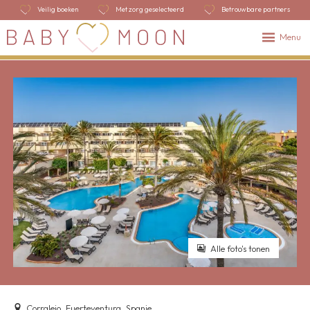
Veilig boeken
Met zorg geselecteerd
Betrouwbare partners
Menu
Alle foto's tonen
Corralejo, Fuerteventura, Spanje