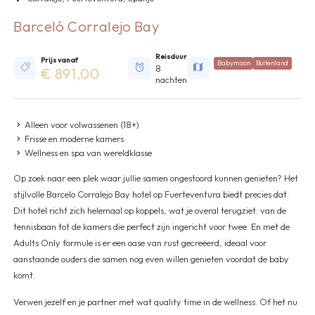
Barceló Corralejo Bay
Reisduur
Prijs vanaf
Babymoon
Buitenland
8
€ 891,00
nachten
Alleen voor volwassenen (18+)
Frisse en moderne kamers
Wellness en spa van wereldklasse
Op zoek naar een plek waar jullie samen ongestoord kunnen genieten? Het
stijlvolle Barcelo Corralejo Bay hotel op Fuerteventura biedt precies dat.
Dit hotel richt zich helemaal op koppels, wat je overal terugziet: van de
tennisbaan tot de kamers die perfect zijn ingericht voor twee. En met de
Adults Only formule is er een oase van rust gecreëerd, ideaal voor
aanstaande ouders die samen nog even willen genieten voordat de baby
komt.
Verwen jezelf en je partner met wat quality time in de wellness. Of het nu