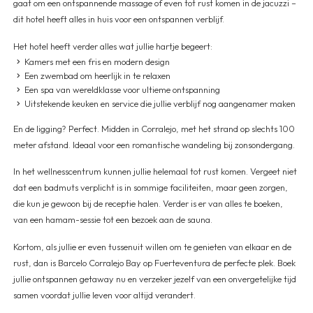
gaat om een ontspannende massage of even tot rust komen in de jacuzzi –
dit hotel heeft alles in huis voor een ontspannen verblijf.
Het hotel heeft verder alles wat jullie hartje begeert:
Kamers met een fris en modern design
Een zwembad om heerlijk in te relaxen
Een spa van wereldklasse voor ultieme ontspanning
Uitstekende keuken en service die jullie verblijf nog aangenamer maken
En de ligging? Perfect. Midden in Corralejo, met het strand op slechts 100
meter afstand. Ideaal voor een romantische wandeling bij zonsondergang.
In het wellnesscentrum kunnen jullie helemaal tot rust komen. Vergeet niet
dat een badmuts verplicht is in sommige faciliteiten, maar geen zorgen,
die kun je gewoon bij de receptie halen. Verder is er van alles te boeken,
van een hamam-sessie tot een bezoek aan de sauna.
Kortom, als jullie er even tussenuit willen om te genieten van elkaar en de
rust, dan is Barcelo Corralejo Bay op Fuerteventura de perfecte plek. Boek
jullie ontspannen getaway nu en verzeker jezelf van een onvergetelijke tijd
samen voordat jullie leven voor altijd verandert.