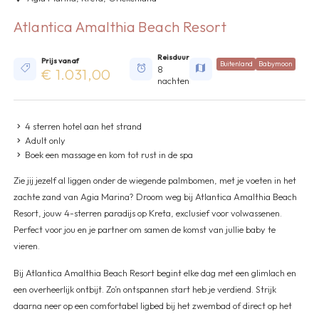
Atlantica Amalthia Beach Resort
Reisduur
Prijs vanaf
Buitenland
Babymoon
8
€ 1.031,00
nachten
4 sterren hotel aan het strand
Adult only
Boek een massage en kom tot rust in de spa
Zie jij jezelf al liggen onder de wiegende palmbomen, met je voeten in het
zachte zand van Agia Marina? Droom weg bij Atlantica Amalthia Beach
Resort, jouw 4-sterren paradijs op Kreta, exclusief voor volwassenen.
Perfect voor jou en je partner om samen de komst van jullie baby te
vieren.
Bij Atlantica Amalthia Beach Resort begint elke dag met een glimlach en
een overheerlijk ontbijt. Zo’n ontspannen start heb je verdiend. Strijk
daarna neer op een comfortabel ligbed bij het zwembad of direct op het