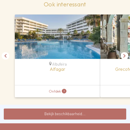
Ook interessant
Albufeira
Alfagar
Grecot
Ontdek
Bekijk beschikbaarheid...