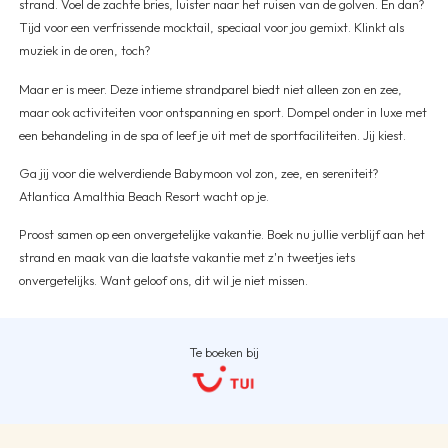
strand. Voel de zachte bries, luister naar het ruisen van de golven. En dan?
Tijd voor een verfrissende mocktail, speciaal voor jou gemixt. Klinkt als
muziek in de oren, toch?
Maar er is meer. Deze intieme strandparel biedt niet alleen zon en zee,
maar ook activiteiten voor ontspanning en sport. Dompel onder in luxe met
een behandeling in de spa of leef je uit met de sportfaciliteiten. Jij kiest.
Ga jij voor die welverdiende Babymoon vol zon, zee, en sereniteit?
Atlantica Amalthia Beach Resort wacht op je.
Proost samen op een onvergetelijke vakantie. Boek nu jullie verblijf aan het
strand en maak van die laatste vakantie met z'n tweetjes iets
onvergetelijks. Want geloof ons, dit wil je niet missen.
Te boeken bij