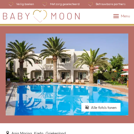
Veilig boeken
Met zorg geselecteerd
Betrouwbare partners
Menu
Alle foto's tonen
Agia Marina, Kreta, Griekenland