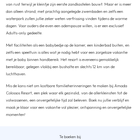
van rust terwijl je kleintje zijn eerste zandkastelen bouwt. Maar er is meer
dan alleen strand; met prachtig aangelegde zwembaden en zelfs een
waterpark zullen jullie zeker weten verfrissing vinden tijdens de warme
dagen. Voor ouders die even een adempauze willen, is er een exclusief
Adults-only gedeelte.
Met faciliteiten als een babybedje op de kamer, een kinderbad buiten, en
zelfs een speeltuin is alles wat je nodig hebt voor een zorgeloze vakantie
met je baby binnen handbereik. Het resort is eveneens gemakkelijk
bereikbaar, gelegen vlakbij een bushalte en slechts 12 km van de
luchthaven.
Mis de kans niet om kostbare familieherinneringen te maken bij Amada
Colossos Resort, een plek waar elk gezinslid, van de allerkleinsten tot de
volwassenen, een onvergetelijke tijd zal beleven. Boek nu jullie verblijf en
maak je klaar voor een vakantie vol plezier, ontspanning en onvergetelijke
momenten!
Te boeken bij