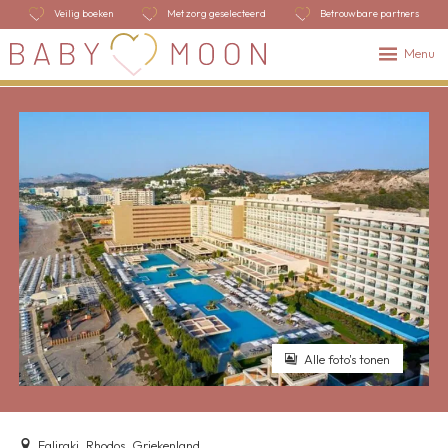
Veilig boeken
Met zorg geselecteerd
Betrouwbare partners
Menu
Alle foto's tonen
Faliraki, Rhodos, Griekenland