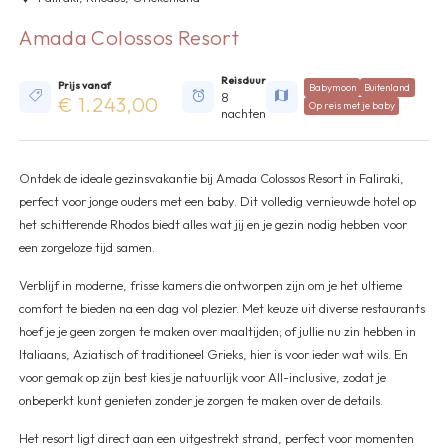
Amada Colossos Resort
Reisduur
Prijs vanaf
Babymoon
Buitenland
8
€ 1.243,00
Op reis met je baby
nachten
Ontdek de ideale gezinsvakantie bij Amada Colossos Resort in Faliraki,
perfect voor jonge ouders met een baby. Dit volledig vernieuwde hotel op
het schitterende Rhodos biedt alles wat jij en je gezin nodig hebben voor
een zorgeloze tijd samen.
Verblijf in moderne, frisse kamers die ontworpen zijn om je het ultieme
comfort te bieden na een dag vol plezier. Met keuze uit diverse restaurants
hoef je je geen zorgen te maken over maaltijden; of jullie nu zin hebben in
Italiaans, Aziatisch of traditioneel Grieks, hier is voor ieder wat wils. En
voor gemak op zijn best kies je natuurlijk voor All-inclusive, zodat je
onbeperkt kunt genieten zonder je zorgen te maken over de details.
Het resort ligt direct aan een uitgestrekt strand, perfect voor momenten